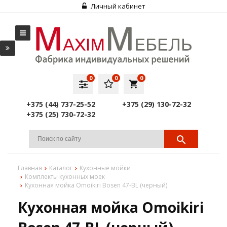
Личный кабинет
0
0
0
local_grocery_store
+375 (44) 737-25-52
+375 (29) 130-72-32
+375 (25) 730-72-32
Главная
Каталог
Кухонные мойки
Комплекты кухонных моек
Кухонная мойка Omoikiri Bosen 47-BL (черный)
Кухонная мойка Omoikiri