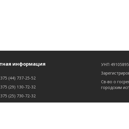
тная информация
УНП 4910589
Зарегистриров
375 (44) 737-25-52
Св-во о госре
375 (29) 130-72-32
городским ис
375 (25) 730-72-32
сывыйся: