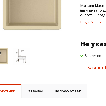
Магазин MaximM
(шампань) по д
области. Прода
Подробнее
Не ука
В наличии
Купить в 
ристики
Отзывы
Вопрос-ответ