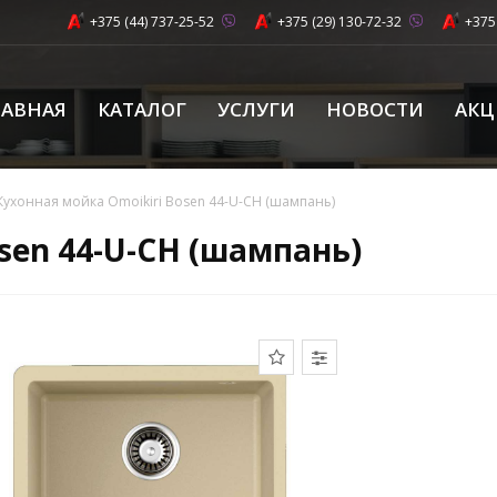
+375 (44) 737-25-52
+375 (29) 130-72-32
+375
ЛАВНАЯ
КАТАЛОГ
УСЛУГИ
НОВОСТИ
АК
Кухонная мойка Omoikiri Bosen 44-U-CH (шампань)
sen 44-U-CH (шампань)