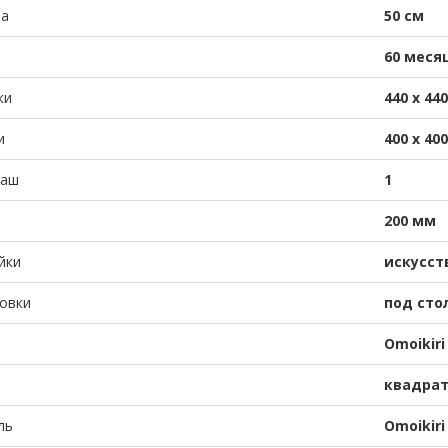
а
50 см
60 меся
ки
440 х 44
и
400 х 40
чаш
1
и
200 мм
йки
искусст
овки
под сто
Omoikir
квадрат
ль
Omoikiri 