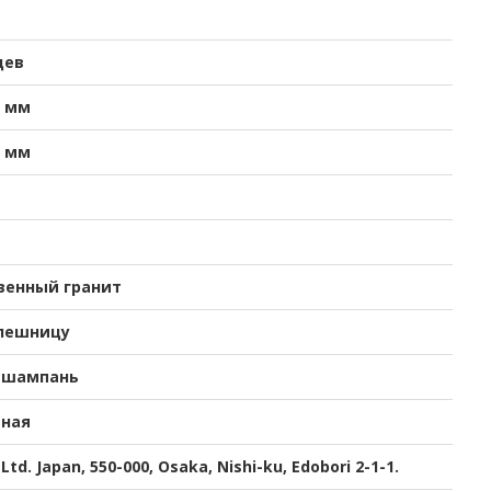
цев
0 мм
0 мм
венный гранит
лешницу
i шампань
ная
Ltd. Japan, 550-000, Osaka, Nishi-ku, Edobori 2-1-1.