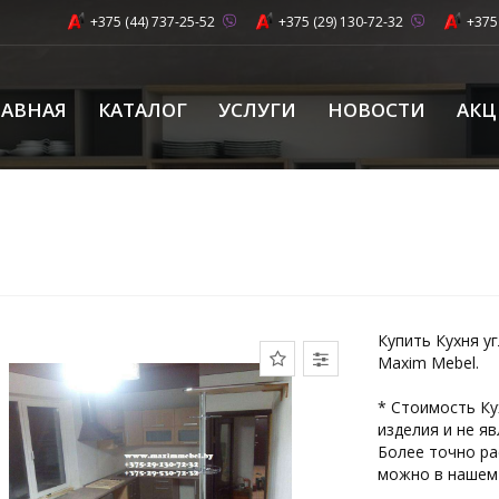
+375 (44) 737-25-52
+375 (29) 130-72-32
+375
ЛАВНАЯ
КАТАЛОГ
УСЛУГИ
НОВОСТИ
АК
Купить Кухня у
Maxim Mebel.
­* ­Стоимость К
изделия и не яв
Более точно ра
можно в нашем 