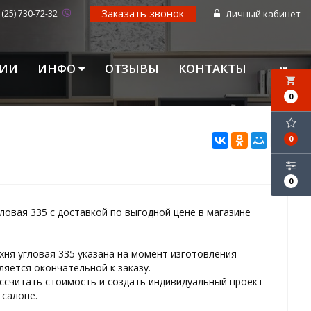
Заказать звонок
 (25) 730-72-32
Личный кабинет
ЦИИ
ИНФО
ОТЗЫВЫ
КОНТАКТЫ
local_grocery_store
0
0
0
гловая 335 с доставкой по выгодной цене в магазине
ухня угловая 335 указана на момент изготовления
ляется окончательной к заказу.
ссчитать стоимость и создать индивидуальный проект
салоне.