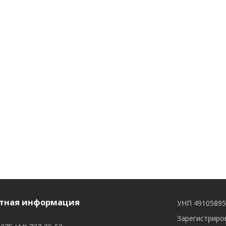
тная информация
УНП 4910589
Зарегистриров