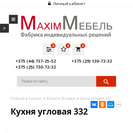
Личный кабинет
0
0
0
local_grocery_store
+375 (44) 737-25-52
+375 (29) 130-72-32
+375 (25) 730-72-32
Главная
Каталог
Кухни
Угловые
Кухня угловая 332
Кухня угловая 332