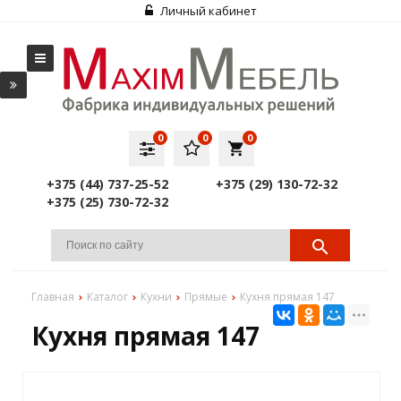
Личный кабинет
0
0
0
local_grocery_store
+375 (44) 737-25-52
+375 (29) 130-72-32
+375 (25) 730-72-32
Главная
Каталог
Кухни
Прямые
Кухня прямая 147
Кухня прямая 147