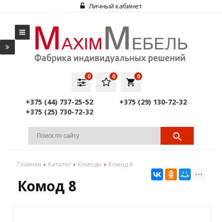
Личный кабинет
0
0
0
local_grocery_store
+375 (44) 737-25-52
+375 (29) 130-72-32
+375 (25) 730-72-32
Главная
Каталог
Комоды
Комод 8
Комод 8