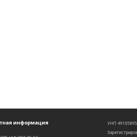
тная информация
УНП 4910589
Зарегистриров