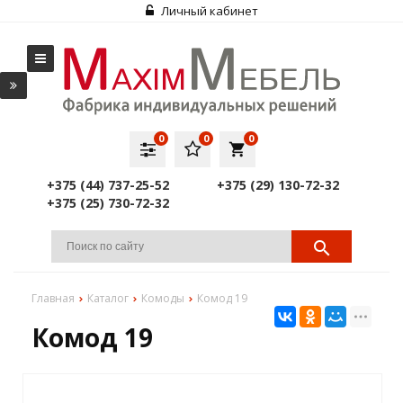
Личный кабинет
0
0
0
local_grocery_store
+375 (44) 737-25-52
+375 (29) 130-72-32
+375 (25) 730-72-32
Главная
Каталог
Комоды
Комод 19
Комод 19