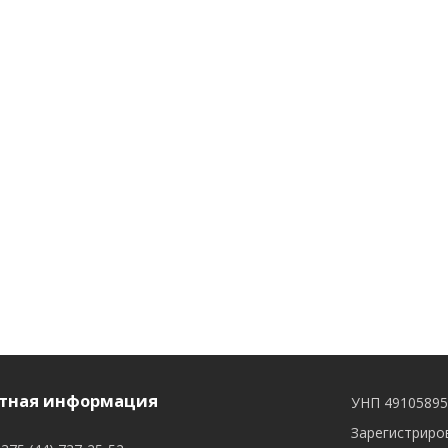
тная информация
УНП 4910589
Зарегистриров