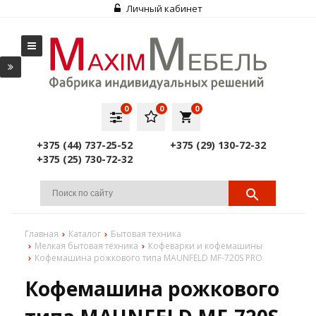
Личный кабинет
0
0
0
local_grocery_store
+375 (44) 737-25-52
+375 (29) 130-72-32
+375 (25) 730-72-32
Главная
Каталог
Бытовая техника
Мелкая бытовая техника
Кофеварки и кофемашины
Кофемашина рожкового типа MAUNFELD MF-720S PRO
Кофемашина рожкового