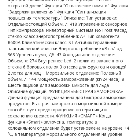
открытой двери" Функция "Отключение памяти" Функция
"Задержки включения" Функция "Сигнализация
повышения температуры" Описание: Тип установки:
Отдельностоящий Объем, л: 418 Управление: сенсорное
Тип компрессора: Инверторный Система No Frost Фасад:
стекло Класс энергопотребления: A+ Тип хладогента:
R600A Климатический класс: ST Антибактериальный
пластик легкой очистки Энергопотребление кВт.ч/год:
368 Уровень шума, Дб: 43 Холодильное отделение:
Объем, л: 274 Внутреннее Led 2 полки из закаленного
стекла 6 боковых полок 3 отсека для фруктов и овощей
2 лотка для яиц Морозильное отделение: Полезный
объем, л: 144 Мощность замораживания (кг/24 часа): 8
Шесть ящиков для заморозки Емкость для льда
Описание функций: ФУНКЦИЯ «БЫСТРАЯ ЗАМОРОЗКА»
Данная функция предназначена для быстрой заморозки
продуктов. Быстрая заморозка в морозильной камере
способствует предотвращению потери пищи и
сохранению свежести. ФУНКЦИЯ «СМАРТ» Когда
функция «Smart» включена, температура в
холодильном отделении будет установлена на уровне +4
℃, а температура морозильного отделения на уровне