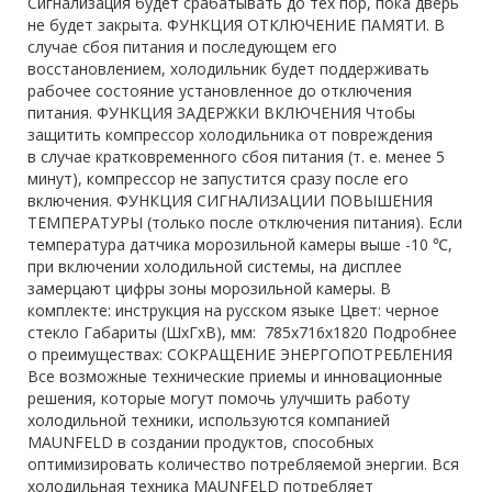
Сигнализация будет срабатывать до тех пор, пока дверь
не будет закрыта. ФУНКЦИЯ ОТКЛЮЧЕНИЕ ПАМЯТИ. В
случае сбоя питания и последующем его
восстановлением, холодильник будет поддерживать
рабочее состояние установленное до отключения
питания. ФУНКЦИЯ ЗАДЕРЖКИ ВКЛЮЧЕНИЯ Чтобы
защитить компрессор холодильника от повреждения
в случае кратковременного сбоя питания (т. е. менее 5
минут), компрессор не запустится сразу после его
включения. ФУНКЦИЯ СИГНАЛИЗАЦИИ ПОВЫШЕНИЯ
ТЕМПЕРАТУРЫ (только после отключения питания). Если
температура датчика морозильной камеры выше -10 ℃,
при включении холодильной системы, на дисплее
замерцают цифры зоны морозильной камеры. В
комплекте: инструкция на русском языке Цвет: черное
стекло Габариты (ШхГхВ), мм: 785x716x1820 Подробнее
о преимуществах: СОКРАЩЕНИЕ ЭНЕРГОПОТРЕБЛЕНИЯ
Все возможные технические приемы и инновационные
решения, которые могут помочь улучшить работу
холодильной техники, используются компанией
MAUNFELD в создании продуктов, способных
оптимизировать количество потребляемой энергии. Вся
холодильная техника MAUNFELD потребляет