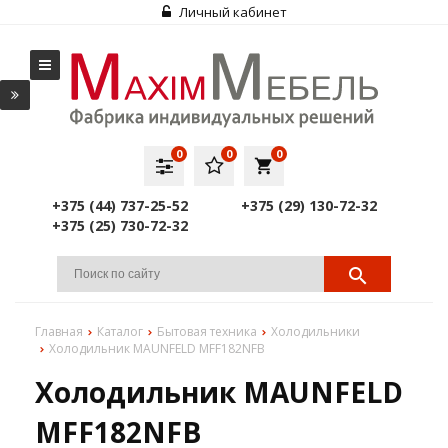
Личный кабинет
0
0
0
local_grocery_store
+375 (44) 737-25-52
+375 (29) 130-72-32
+375 (25) 730-72-32
Главная
Каталог
Бытовая техника
Холодильники
Холодильник MAUNFELD MFF182NFB
Холодильник MAUNFELD
MFF182NFB