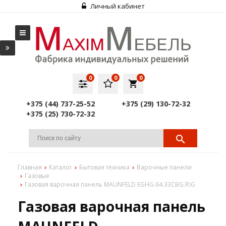
Личный кабинет
0
0
0
local_grocery_store
+375 (44) 737-25-52
+375 (29) 130-72-32
+375 (25) 730-72-32
Главная
Каталог
Бытовая техника
Варочные панели
Газовые
Газовая варочная панель MAUNFELD EGHG.64.33CBG.R\G
Газовая варочная панель