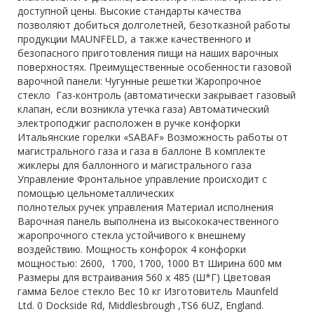
доступной цены. Высокие стандарты качества
позволяют добиться долголетней, безотказной работы
продукции MAUNFELD, а также качественного и
безопасного приготовления пищи на наших варочных
поверхностях. Преимущественные особенности газовой
варочной панели: Чугунные решетки Жаропрочное
стекло Газ-контроль (автоматически закрывает газовый
клапан, если возникла утечка газа) Автоматический
электроподжиг расположен в ручке конфорки
Итальянские горелки «SABAF» Возможность работы от
магистрального газа и газа в баллоне В комплекте
жиклеры для баллонного и магистрального газа
Управление Фронтальное управление происходит с
помощью цельнометаллических
полнотелых ручек управления Материал исполнения
Варочная панель выполнена из высококачественного
жаропрочного стекла устойчивого к внешнему
воздействию. Мощность конфорок 4 конфорки
мощностью: 2600, 1700, 1700, 1000 Вт Ширина 600 мм
Размеры для встраивания 560 х 485 (Ш*Г) Цветовая
гамма Белое стекло Вес 10 кг Изготовитель Maunfeld
Ltd. 0 Dockside Rd, Middlesbrough ,TS6 6UZ, England.