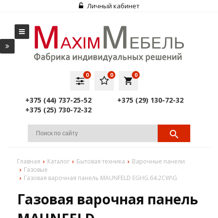
Личный кабинет
0
0
0
local_grocery_store
+375 (44) 737-25-52
+375 (29) 130-72-32
+375 (25) 730-72-32
Главная
Каталог
Бытовая техника
Варочные панели
Газовые
Газовая варочная панель MAUNFELD EGHG.64.2CW\G
Газовая варочная панель