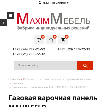
Личный кабинет
0
0
0
local_grocery_store
+375 (44) 737-25-52
+375 (29) 130-72-32
+375 (25) 730-72-32
Главная
Каталог
Бытовая техника
Варочные панели
Газовые
Газовая варочная панель MAUNFELD EGHG.64.23CW\G
Газовая варочная панель