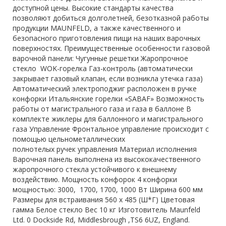
доступной цены. Высокие стандарты качества
позволяют добиться долголетней, безотказной работы
продукции MAUNFELD, а также качественного и
безопасного приготовления пищи на наших варочных
поверхностях. Преимущественные особенности газовой
варочной панели: Чугунные решетки Жаропрочное
стекло WOK-горелка Газ-контроль (автоматически
закрывает газовый клапан, если возникла утечка газа)
Автоматический электроподжиг расположен в ручке
конфорки Итальянские горелки «SABAF» Возможность
работы от магистрального газа и газа в баллоне В
комплекте жиклеры для баллонного и магистрального
газа Управление Фронтальное управление происходит с
помощью цельнометаллических
полнотелых ручек управления Материал исполнения
Варочная панель выполнена из высококачественного
жаропрочного стекла устойчивого к внешнему
воздействию. Мощность конфорок 4 конфорки
мощностью: 3000, 1700, 1700, 1000 Вт Ширина 600 мм
Размеры для встраивания 560 х 485 (Ш*Г) Цветовая
гамма Белое стекло Вес 10 кг Изготовитель Maunfeld
Ltd. 0 Dockside Rd, Middlesbrough ,TS6 6UZ, England.