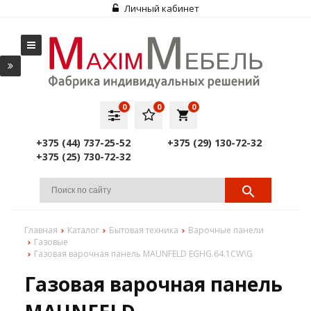
Личный кабинет
0
0
0
local_grocery_store
+375 (44) 737-25-52
+375 (29) 130-72-32
+375 (25) 730-72-32
Главная
Каталог
Бытовая техника
Варочные панели
Газовые
Газовая варочная панель MAUNFELD EGHG.64.1CW\G
Газовая варочная панель