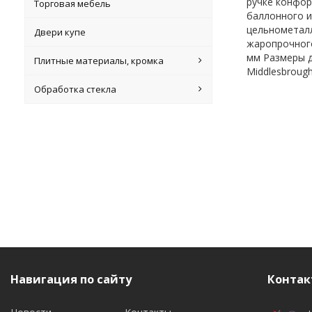
ручке конфор
Торговая мебель
баллонного и
цельнометалл
Двери купе
жаропрочного
мм Размеры д
Плитные материалы, кромка
Middlesbrough
Обработка стекла
Навигация по сайту
Контак