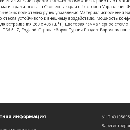
ки Итальянские горелки «SABAF» Возможность работы от магист
 магистрального газа Скошенные края с 4х сторон Управление
ических полнотелых ручек управления Материал исполнения Ва
 стекла устойчивого к внешнему воздействию. Мощность конф
ля встраивания 260 х 485 (Ш*Г) Цветовая гамма Черное стекло Ве
 ,TS6 6UZ, England. Страна сборки Турция Раздел: Варочная пан
тная информация
УНП 4910589
Зарегистриров