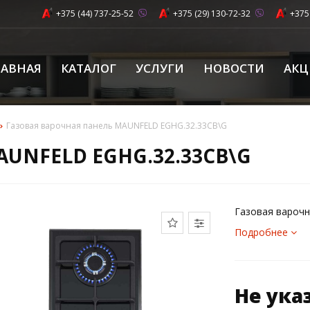
+375 (44) 737-25-52
+375 (29) 130-72-32
+375
ЛАВНАЯ
КАТАЛОГ
УСЛУГИ
НОВОСТИ
АК
Газовая варочная панель MAUNFELD EGHG.32.33CB\G
AUNFELD EGHG.32.33CB\G
Газовая вароч
Подробнее
Не ука