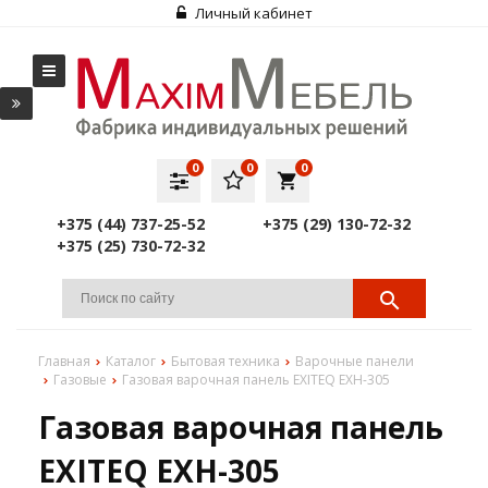
Личный кабинет
0
0
0
local_grocery_store
+375 (44) 737-25-52
+375 (29) 130-72-32
+375 (25) 730-72-32
Главная
Каталог
Бытовая техника
Варочные панели
Газовые
Газовая варочная панель EXITEQ EXH-305
Газовая варочная панель
EXITEQ EXH-305