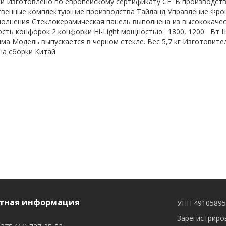
ки Изготовлено по европейскому сертификату CE В производст
венные комплектующие производства Тайланд Управление Фрон
олнения Стеклокерамическая панель выполнена из высококачес
сть конфорок 2 конфорки Hi-Light мощностью: 1800, 1200 Вт 
а Модель выпускается в черном стекле. Вес 5,7 кг Изготовитель 
ана сборки Китай
тная информация
УНП 4910589
Зарегистриров