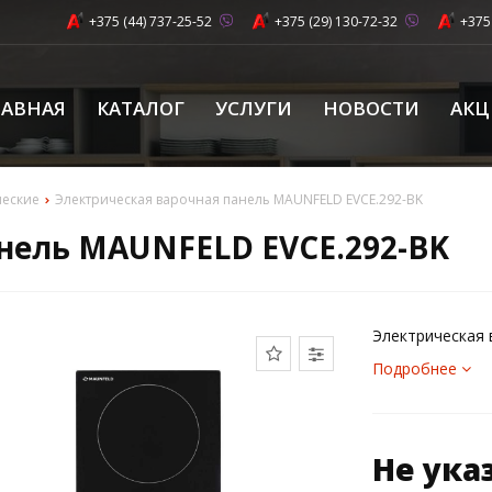
+375 (44) 737-25-52
+375 (29) 130-72-32
+375
ЛАВНАЯ
КАТАЛОГ
УСЛУГИ
НОВОСТИ
АК
ческие
Электрическая варочная панель MAUNFELD EVCE.292-BK
нель MAUNFELD EVCE.292-BK
Электрическая
Подробнее
Не ука