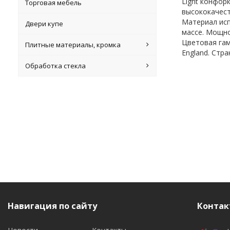
Light конфор
Торговая мебель
высококачест
Материал исп
Двери купе
массе. Мощно
Цветовая гамм
Плитные материалы, кромка
England. Стр
Обработка стекла
Навигация по сайту
Контак