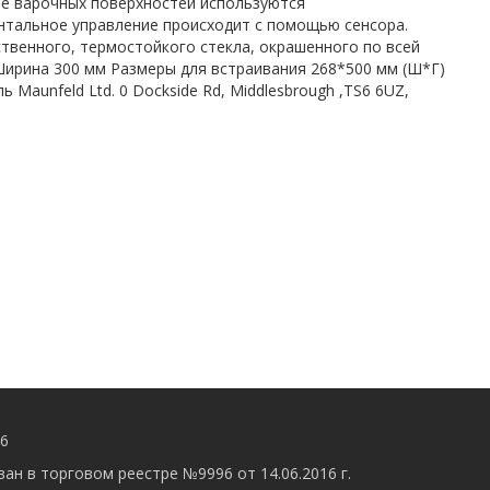
ве варочных поверхностей используются
тальное управление происходит с помощью сенсора.
твенного, термостойкого стекла, окрашенного по всей
Ширина 300 мм Размеры для встраивания 268*500 мм (Ш*Г)
Maunfeld Ltd. 0 Dockside Rd, Middlesbrough ,TS6 6UZ,
56
ан в торговом реестре №9996 от 14.06.2016 г.