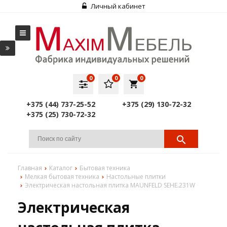
Личный кабинет
0
0
0
local_grocery_store
+375 (44) 737-25-52
+375 (29) 130-72-32
+375 (25) 730-72-32
Главная
Каталог
Бытовая техника
Мелкая бытовая техника
Настольные плитки
Электрическая настольная плитка MAUNFELD SEHE.231W
Электрическая