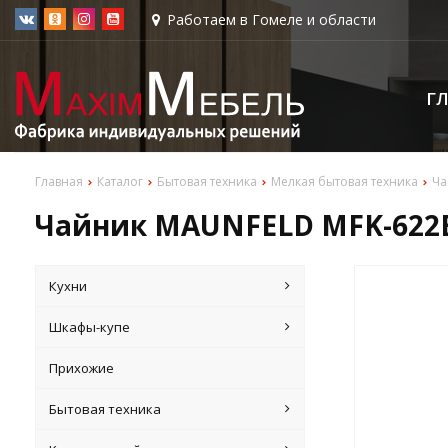
Работаем в Гомеле и области
Г
Главная
Каталог
Бытовая техника
Мелкая бытовая техника
Ча
Чайник MAUNFELD MFK-622
Кухни
Шкафы-купе
Прихожие
Бытовая техника