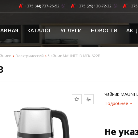
+375 (44) 737-25-52
+375 (29) 130-72-32
+375
ЛАВНАЯ
КАТАЛОГ
УСЛУГИ
НОВОСТИ
АК
йники
Электрический
Чайник MAUNFELD MFK-622B
B
Чайник MAUNF
Подробнее
Не ука