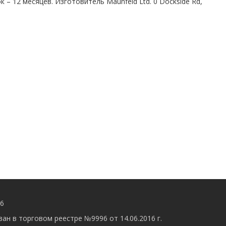
– 12 месяцев. Изготовитель Maunfeld Ltd. 0 Dockside Rd,
56
ан в торговом реестре №9996 от 14.06.2016 г.