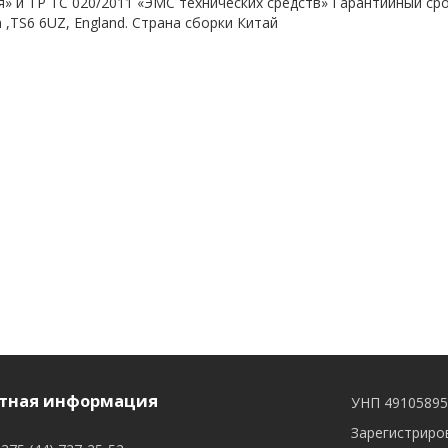
» и ТР ТС 020/2011 «ЭМС технических средств» Гарантийный срок 
 ,TS6 6UZ, England. Страна сборки Китай
тная информация
УНП 4910589
Зарегистриров