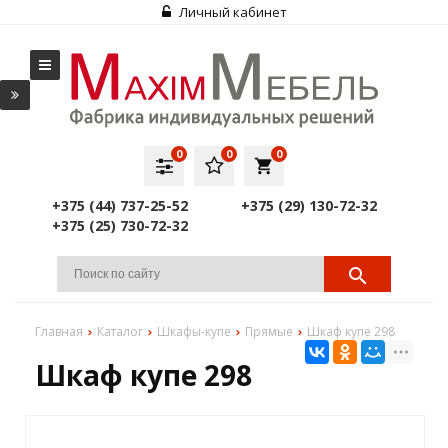
Личный кабинет
0
0
0
local_grocery_store
+375 (44) 737-25-52
+375 (29) 130-72-32
+375 (25) 730-72-32
Главная
Каталог
Шкафы-купе
Прямые
Шкаф купе 298
Шкаф купе 298