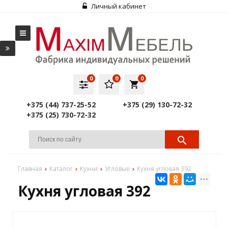
Личный кабинет
0
0
0
local_grocery_store
+375 (44) 737-25-52
+375 (29) 130-72-32
+375 (25) 730-72-32
Главная
Каталог
Кухни
Угловые
Кухня угловая 392
Кухня угловая 392