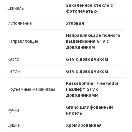
Закаленное стекло с
Скиналь
фотопечатью
Исполнение
Угловая
Направляющие полного
Направляющие
выдвижения GTV с
доводчиком
Карго
GTV с доводчиком
Петли
GTV с доводчиком
Kessebohmer FreeFold и
Подъемные механизмы
Газлифт GTV с
доводчиками
Grand шлифованный
Ручки
никель
Сушка
Хромированная