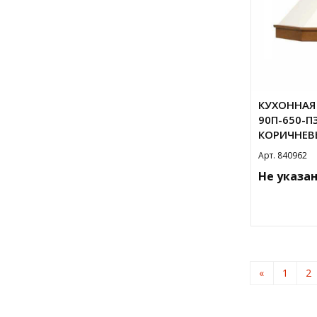
КУХОННАЯ 
90П-650-П
КОРИЧНЕВ
Арт. 840962
Не указа
«
1
2