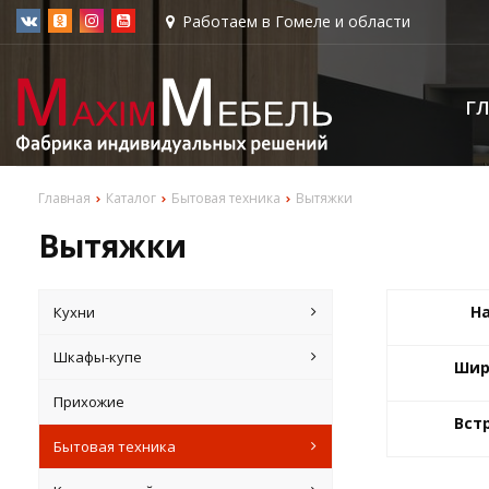
Работаем в Гомеле и области
Г
Главная
Каталог
Бытовая техника
Вытяжки
Вытяжки
Н
Кухни
Шкафы-купе
Шир
Прихожие
Вст
Бытовая техника