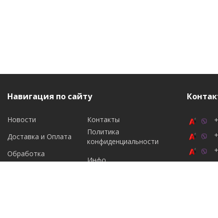
Навигация по сайту
Контак
Новости
Контакты
+
Политика
+
Доставка и Оплата
конфиденциальности
+
Обработка
Инфо
персональных данных
Подпи
2026 © maximmebel.by. Использование материалов сайта только с разрешения