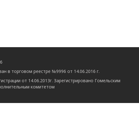
56
ан в торговом реестре №9996 от 14.06.2016 г.
гистрации от 14.06.2013г. Зарегистрировано Гомельским
полнительным комитетом
Разработка интернет-магазина
Dessites.by