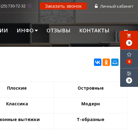
Заказать звонок
 (25) 730-72-32
Личный кабинет
ЦИИ
ИНФО
ОТЗЫВЫ
КОНТАКТЫ
local_grocery_store
0
0
0
Плоские
Островные
Классика
Модерн
ухонные вытяжки
Т-образные