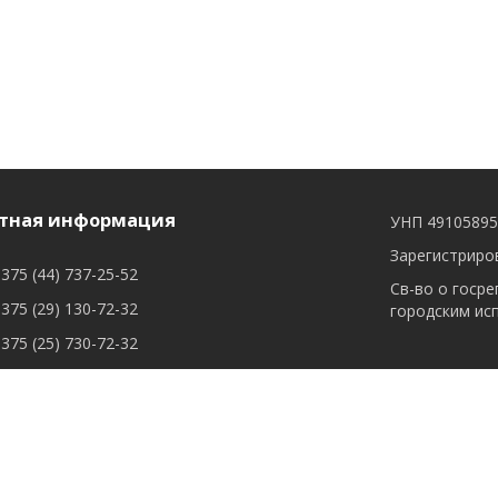
тная информация
УНП 4910589
Зарегистриров
375 (44) 737-25-52
Св-во о госре
375 (29) 130-72-32
городским ис
375 (25) 730-72-32
сывыйся: