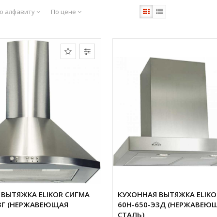
о алфавиту
По цене
ВЫТЯЖКА ELIKOR СИГМА
КУХОННАЯ ВЫТЯЖКА ELIKO
К3Г (НЕРЖАВЕЮЩАЯ
60Н-650-Э3Д (НЕРЖАВЕЮ
СТАЛЬ)