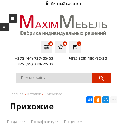
Личный кабинет
0
0
0
local_grocery_store
+375 (44) 737-25-52
+375 (29) 130-72-32
+375 (25) 730-72-32
Главная
Каталог
Прихожие
Прихожие
По дате
По алфавиту
По цене