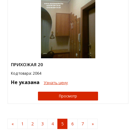
ПРИХОЖАЯ 20
Код товара: 2064
Не указана
Узнать цену
Просмотр
«
1
2
3
4
5
6
7
»