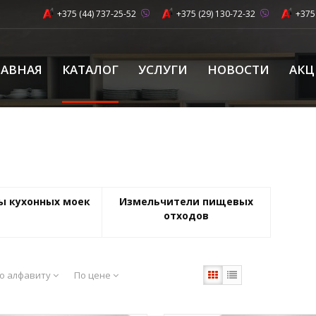
+375 (44) 737-25-52
+375 (29) 130-72-32
+375
ЛАВНАЯ
КАТАЛОГ
УСЛУГИ
НОВОСТИ
АК
ы кухонных моек
Измельчители пищевых
отходов
о алфавиту
По цене