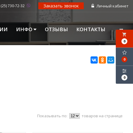
Заказать звонок
 (25) 730-72-32
Личный кабинет
ЦИИ
ИНФО
ОТЗЫВЫ
КОНТАКТЫ
local_grocery_store
0
0
0
Показывать по:
товаров на странице