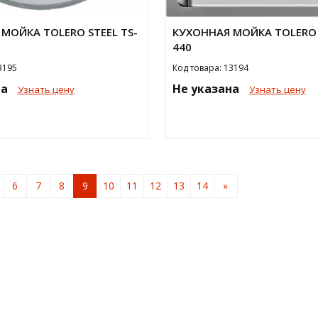
МОЙКА TOLERO STEEL TS-
КУХОННАЯ МОЙКА TOLERO 
440
3195
Код товара: 13194
на
Не указана
Узнать цену
Узнать цену
6
7
8
9
10
11
12
13
14
»