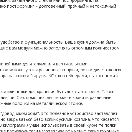
камня, закаленного стекла или постформинга. На
нно постформинг – долговечный, прочный и нетоксичный
– удобство и функциональность. Ваша кухня должна быть
дящие вам модули можно заполнять огромным количеством
 линейными делителями или вертикальными
нтов используются резиновые коврики, лотки для столовых
 вращающихся “каруселей” с контейнерами, вы сэкономите
ки или полки для хранения бутылок с алкоголем. Также
лингов. С их помощью вы сможете хранить различные
жные полочки на металлической стойке.
 “доводчиком хода”. Это полезное устройство заставляет
о закрываться безо всяких усилий хозяина. Что касается
 килограмм. Лучше использовать в своей кухне те полки,
цкие производители изготавливают именно такие кухонные