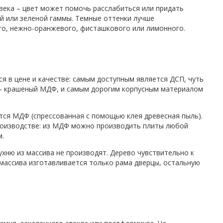
века – цвет может помочь расслабиться или придать
ой или зеленой гаммы. Темные оттенки лучше
го, нежно-оранжевого, фисташкового или лимонного.
я в цене и качестве: самым доступным является ДСП, чуть
 – крашеный МДФ, и самым дорогим корпусным материалом
тся МДФ (спрессованная с помощью клея древесная пыль).
производстве: из МДФ можно производить плиты любой
м.
ухню из массива не производят. Дерево чувствительно к
массива изготавливается только рама дверцы, остальную