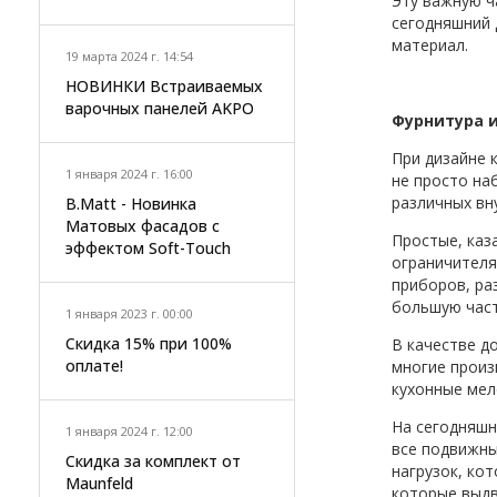
Эту важную ч
сегодняшний 
материал.
19 марта 2024 г. 14:54
НОВИНКИ Встраиваемых
варочных панелей AKPO
Фурнитура 
При дизайне 
1 января 2024 г. 16:00
не просто на
различных вн
B.Matt - Новинка
Матовых фасадов с
Простые, каз
эффектом Soft-Touch
ограничителя
приборов, ра
большую част
1 января 2023 г. 00:00
Скидка 15% при 100%
В качестве д
оплате!
многие произ
кухонные мел
На сегодняшн
1 января 2024 г. 12:00
все подвижны
Скидка за комплект от
нагрузок, ко
Maunfeld
которые выдв