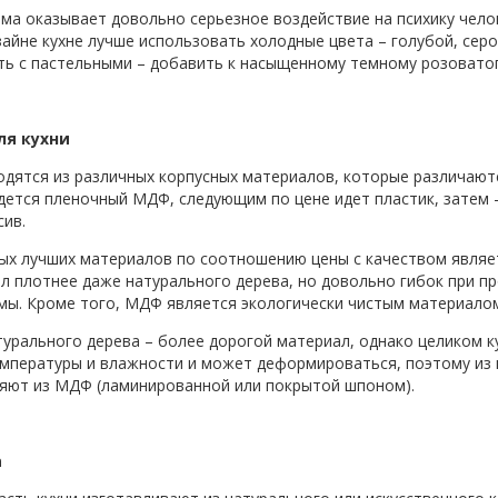
ма оказывает довольно серьезное воздействие на психику чело
изайне кухне лучше использовать холодные цвета – голубой, сер
ь с пастельными – добавить к насыщенному темному розовато
ля кухни
одятся из различных корпусных материалов, которые различаютс
ется пленочный МДФ, следующим по цене идет пластик, затем
сив.
ых лучших материалов по соотношению цены с качеством являе
л плотнее даже натурального дерева, но довольно гибок при 
ы. Кроме того, МДФ является экологически чистым материало
турального дерева – более дорогой материал, однако целиком к
мпературы и влажности и может деформироваться, поэтому из 
яют из МДФ (ламинированной или покрытой шпоном).
а