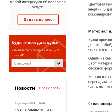
любой интересующий вопрос по
Цветовая гам
услуге
энергии. В д
комбинироват
Задать вопрос
Материал д
Кухни произв
Будьте всегда в курсе!
дороже обойд
является мас
Узнавайте о скидках и акциях
первым
Одним из сам
Этот материа
сложной форм
Массив из на
перепадам те
часть выполн
Новости
Все новости
9 декабря 2024 г. 16:42
Столешниц
15 ЛЕТ MAXIM МЕБЕЛЬ!