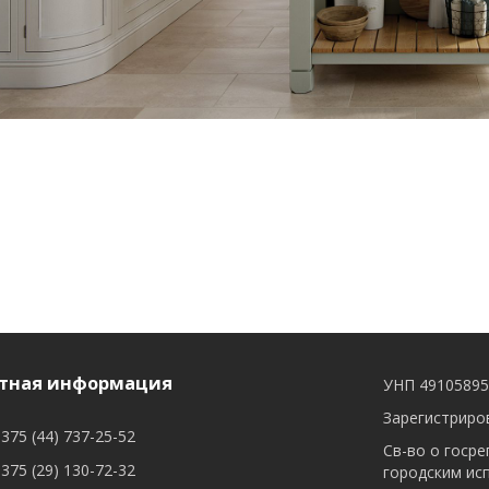
тная информация
УНП 4910589
Зарегистриров
375 (44) 737-25-52
Св-во о госре
375 (29) 130-72-32
городским ис