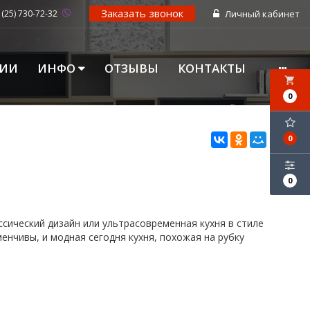
Заказать звонок
 (25) 730-72-32
Личный кабинет
ЦИИ
ИНФО
ОТЗЫВЫ
КОНТАКТЫ
local_grocery_store
0
0
0
сический дизайн или ультрасовременная кухня в стиле
менчивы, и модная сегодня кухня, похожая на рубку