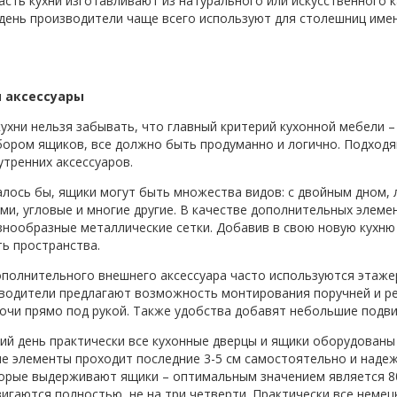
асть кухни изготавливают из натурального или искусственного 
день производители чаще всего используют для столешниц име
и аксессуары
кухни нельзя забывать, что главный критерий кухонной мебели 
бором ящиков, все должно быть продуманно и логично. Подхо
утренних аксессуаров.
алось бы, ящики могут быть множества видов: с двойным дном,
ми, угловые и многие другие. В качестве дополнительных элеме
знообразные металлические сетки. Добавив в свою новую кухню
ь пространства.
ополнительного внешнего аксессуара часто используются этажер
водители предлагают возможность монтирования поручней и ре
очи прямо под рукой. Также удобства добавят небольшие подви
ий день практически все кухонные дверцы и ящики оборудованы
е элементы проходит последние 3-5 см самостоятельно и надежн
торые выдерживают ящики – оптимальным значением является 80
игаются полностью, не на три четверти. Практически все неме